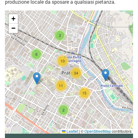
produzione locale da sposare a qualsiasi pietanza.
+
−
3
6
10
34
11
15
2
Leaflet
|
©
OpenStreetMap
contributors