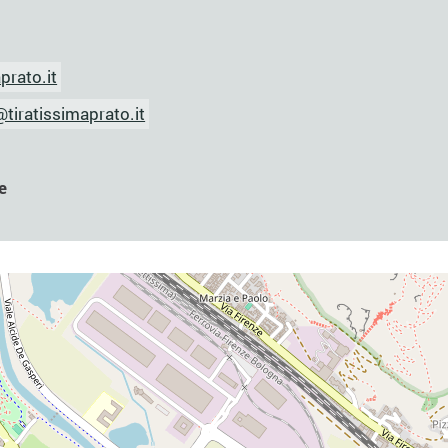
prato.it
tiratissimaprato.it
e