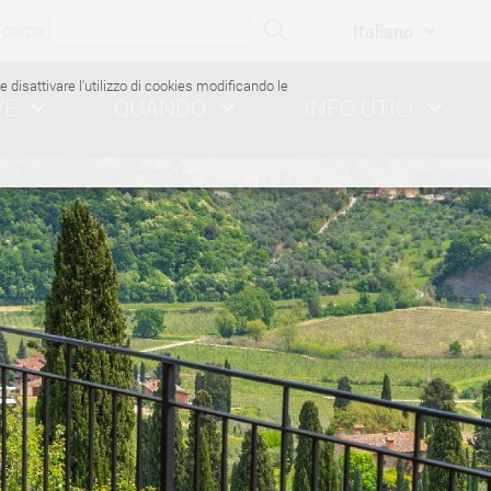
cerca
ile disattivare l'utilizzo di cookies modificando le
VE
QUANDO
INFO UTILI