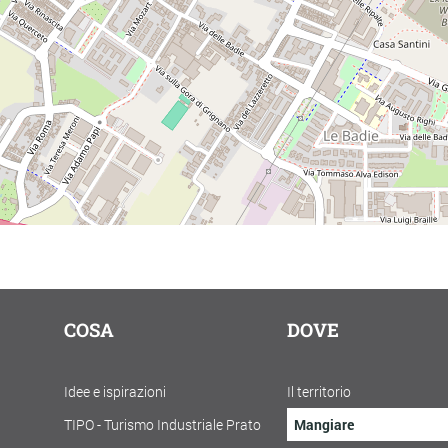
COSA
DOVE
Idee e ispirazioni
Il territorio
TIPO - Turismo Industriale Prato
Mangiare