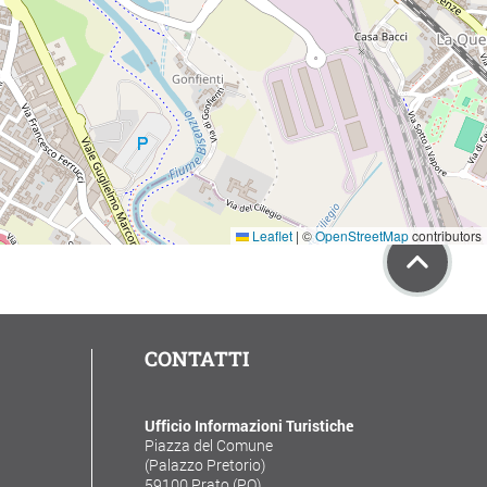
Leaflet
|
©
OpenStreetMap
contributors
CONTATTI
Ufficio Informazioni Turistiche
Piazza del Comune
(Palazzo Pretorio)
59100 Prato (PO)