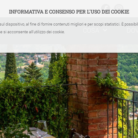
INFORMATIVA E CONSENSO PER L'USO DEI COOKIE
sul dispositivo, al fine di fornire contenuti migliori e per scopi statistici. È possib
COSA
DO
 si acconsente all'utilizzo dei cookie.