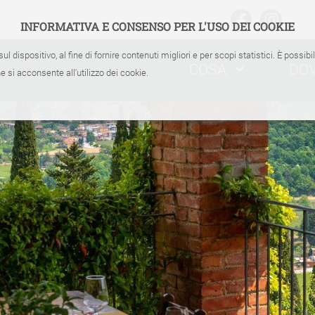
INFORMATIVA E CONSENSO PER L'USO DEI COOKIE
sul dispositivo, al fine di fornire contenuti migliori e per scopi statistici. È possib
COSA
DO
 si acconsente all'utilizzo dei cookie.