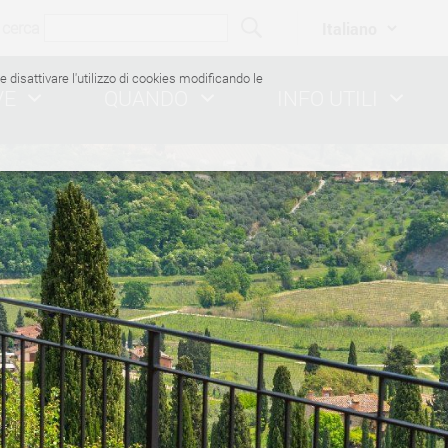
cerca
ile disattivare l'utilizzo di cookies modificando le
VE
QUANDO
INFO UTILI