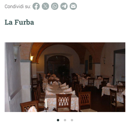
Condividi su:
La Furba
1
2
3