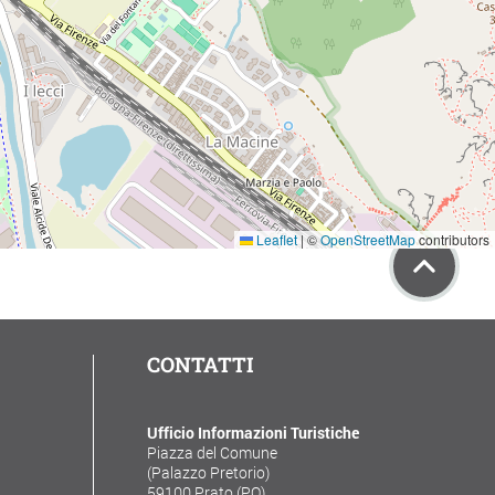
Leaflet
|
©
OpenStreetMap
contributors
CONTATTI
Ufficio Informazioni Turistiche
Piazza del Comune
(Palazzo Pretorio)
59100 Prato (PO)