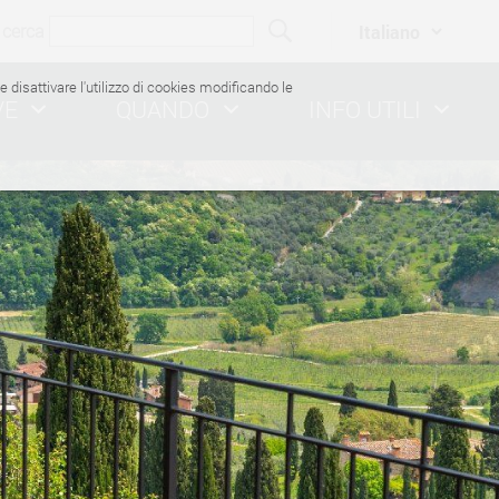
cerca
ile disattivare l'utilizzo di cookies modificando le
VE
QUANDO
INFO UTILI