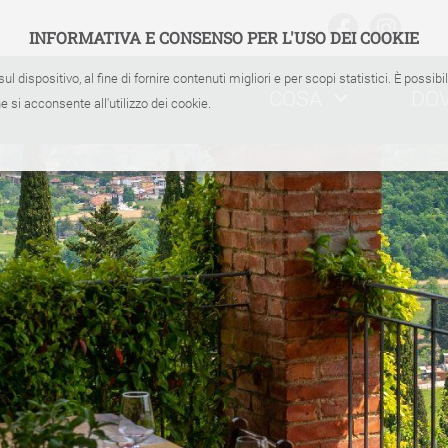
INFORMATIVA E CONSENSO PER L'USO DEI COOKIE
sul dispositivo, al fine di fornire contenuti migliori e per scopi statistici. È possib
COSA
DO
 si acconsente all'utilizzo dei cookie.