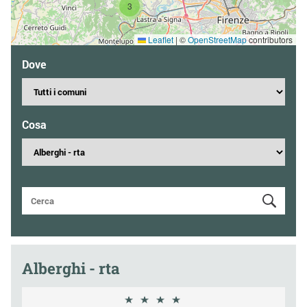
3
Leaflet
|
©
OpenStreetMap
contributors
Dove
Cosa
Alberghi - rta