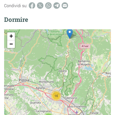
Condividi su:
Dormire
+
−
16