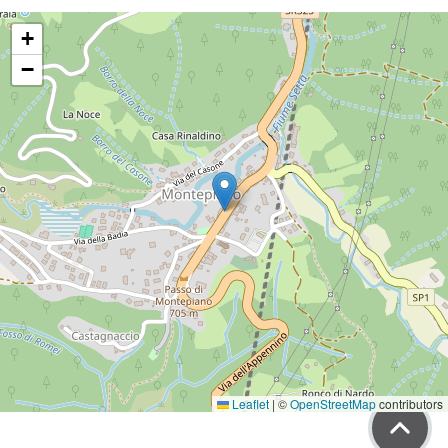
+
−
Leaflet
|
©
OpenStreetMap
contributors