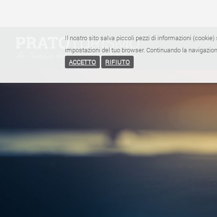
Il nostro sito salva piccoli pezzi di informazioni (cookie) 
impostazioni del tuo browser. Continuando la navigazione
ACCETTO
RIFIUTO