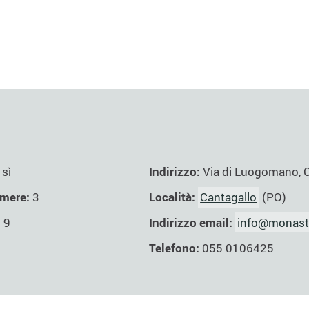
Indirizzo:
Via di Luogomano, 
sì
Località:
Cantagallo
(PO)
mere:
3
Indirizzo email:
info@monaste
:
9
Telefono:
055 0106425