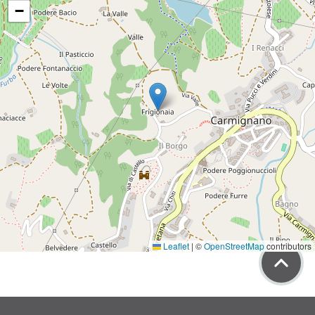
−
Leaflet
|
©
OpenStreetMap
contributors