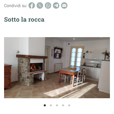
Condividi su:
Sotto la rocca
1
2
3
4
5