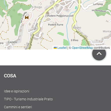
Leaflet
|
©
OpenStreetMap
contributors
COSA
Idee e ispirazioni
TIPO - Turismo Industriale Prato
Cammini e sentieri