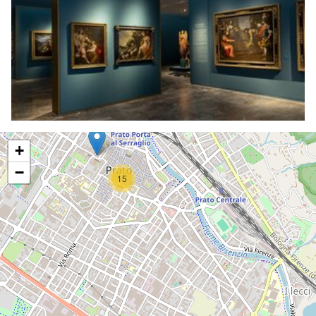
+
−
15