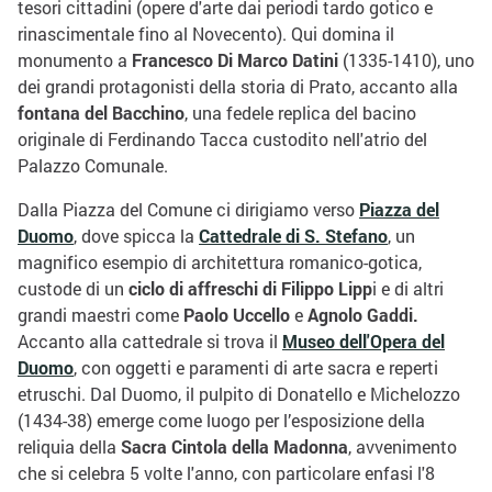
tesori cittadini (opere d'arte dai periodi tardo gotico e
rinascimentale fino al Novecento). Qui domina il
monumento a
Francesco Di Marco Datini
(1335-1410), uno
dei grandi protagonisti della storia di Prato, accanto alla
fontana del Bacchino
, una fedele replica del bacino
originale di Ferdinando Tacca custodito nell'atrio del
Palazzo Comunale.
Dalla Piazza del Comune ci dirigiamo verso
Piazza del
Duomo
, dove spicca la
Cattedrale di S. Stefano
, un
magnifico esempio di architettura romanico-gotica,
custode di un
ciclo di affreschi di Filippo Lipp
i e di altri
grandi maestri come
Paolo Uccello
e
Agnolo Gaddi.
Accanto alla cattedrale si trova il
Museo dell'Opera del
Duomo
, con oggetti e paramenti di arte sacra e reperti
etruschi. Dal Duomo, il pulpito di Donatello e Michelozzo
(1434-38) emerge come luogo per l’esposizione della
reliquia della
Sacra Cintola della Madonna
, avvenimento
che si celebra 5 volte l'anno, con particolare enfasi l'8