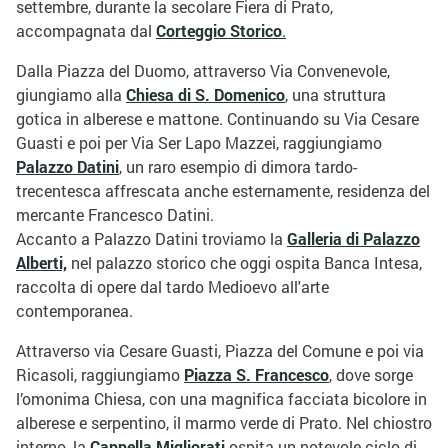
settembre, durante la secolare Fiera di Prato,
accompagnata dal
Corteggio Storico
.
Dalla Piazza del Duomo, attraverso Via Convenevole,
giungiamo alla
Chiesa di S. Domenico
, una struttura
gotica in alberese e mattone. Continuando su Via Cesare
Guasti e poi per Via Ser Lapo Mazzei, raggiungiamo
Palazzo Datini
, un raro esempio di dimora tardo-
trecentesca affrescata anche esternamente, residenza del
mercante Francesco Datini.
Accanto a Palazzo Datini troviamo la
Galleria di Palazzo
Alberti,
nel palazzo storico che oggi ospita Banca Intesa,
raccolta di opere dal tardo Medioevo all'arte
contemporanea.
Attraverso via Cesare Guasti, Piazza del Comune e poi via
Ricasoli, raggiungiamo
Piazza S. Francesco
, dove sorge
l’omonima Chiesa, con una magnifica facciata bicolore in
alberese e serpentino, il marmo verde di Prato. Nel chiostro
interno, la
Cappella Migliorati
ospita un notevole ciclo di