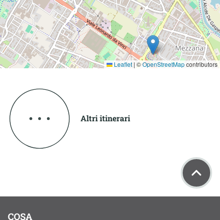
Leaflet
|
©
OpenStreetMap
contributors
Altri itinerari
COSA