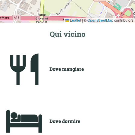
Leaflet
|
©
OpenStreetMap
contributors
Qui vicino
Dove mangiare
Dove dormire