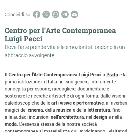
Condividi su:
Centro per l’Arte Contemporanea
Luigi Pecci
Dove l'arte prende vita e le emozioni si fondono in un
abbraccio avvolgente
Il
Centro per l'Arte Contemporanea Luigi Pecci
a
Prato
è la
prima istituzione in Italia nel suo genere, interamente
concepita per esporre, raccogliere, documentare e
sostenere le ricerche artistiche di ogni forma: dalle visioni
caleidoscopiche delle
arti visive e performative
, ai riverberi
magici del
cinema
, della
musica
e della
letteratura
, fino
alle audaci incursioni
nell'architettura
, nel
design
e nella
moda
. L'essenza stessa della nostra società
contemporanea si materializza qui, avvicinando i visitatori