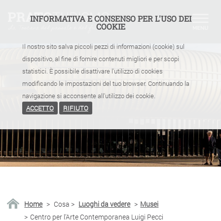
INFORMATIVA E CONSENSO PER L'USO DEI
COOKIE
Il nostro sito salva piccoli pezzi di informazioni (cookie) sul
dispositivo, al fine di fornire contenuti migliori e per scopi
statistici. È possibile disattivare l'utilizzo di cookies
modificando le impostazioni del tuo browser. Continuando la
navigazione si acconsente all'utilizzo dei cookie.
ACCETTO
RIFIUTO
Home
>
Cosa
>
Luoghi da vedere
>
Musei
>
Centro per l’Arte Contemporanea Luigi Pecci