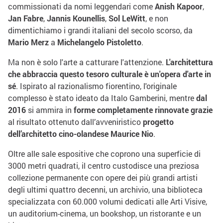
commissionati da nomi leggendari come
Anish Kapoor
,
Jan Fabre
,
Jannis Kounellis
,
Sol LeWitt
, e non
dimentichiamo i grandi italiani del secolo scorso, da
Mario Merz
a
Michelangelo Pistoletto
.
Ma non è solo l'arte a catturare l'attenzione.
L'architettura
che abbraccia questo tesoro culturale è un'opera d'arte in
sé
. Ispirato al razionalismo fiorentino, l'originale
complesso è stato ideato da Italo Gamberini, mentre
dal
2016
si ammira in
forme completamente rinnovate
grazie
al risultato ottenuto dall’avveniristico
progetto
dell’architetto cino-olandese Maurice Nio
.
Oltre alle sale espositive che coprono una superficie di
3000 metri quadrati, il centro custodisce una preziosa
collezione permanente con opere dei più grandi artisti
degli ultimi quattro decenni, un archivio, una biblioteca
specializzata con 60.000 volumi dedicati alle Arti Visive,
un auditorium-cinema, un bookshop, un ristorante e un