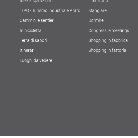
Idee e ispirazioni
Il territorio
TIPO - Turismo Industriale Prato
Mangiare
Cammini e sentieri
Dormire
In bicicletta
Congressi e meetings
Terra di sapori
Shopping in fabbrica
Itinerari
Shopping in fattoria
Luoghi da vedere