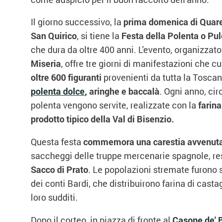
Il giorno successivo, la
prima domenica di Quar
San Quirico
, si tiene la
Festa della Polenta o Pu
che dura da oltre 400 anni. L'evento, organizzato
Miseria
, offre tre giorni di manifestazioni che 
oltre 600 figuranti
provenienti da tutta la Toscan
polenta dolce
, aringhe e baccalà
. Ogni anno, cir
polenta vengono servite, realizzate con la
farina
prodotto tipico della Val di Bisenzio.
Questa festa
commemora una carestia avvenuta
saccheggi delle truppe mercenarie spagnole, res
Sacco di Prato
. Le popolazioni stremate furono 
dei conti Bardi, che distribuirono farina di cast
loro sudditi.
Dopo il corteo, in piazza di fronte al
Casone de' 