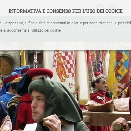
INFORMATIVA E CONSENSO PER L'USO DEI COOKIE
sul dispositivo, al fine di fornire contenuti migliori e per scopi statistici. È possib
COSA
DO
 si acconsente all'utilizzo dei cookie.