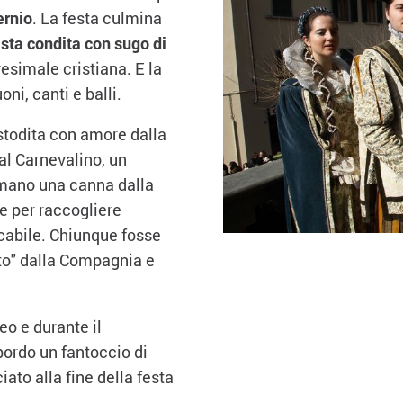
ernio
. La festa culmina
sta condita con sugo di
esimale cristiana. E la
ni, canti e balli.
ustodita con amore dalla
al Carnevalino, un
 mano una canna dalla
se per raccogliere
cabile. Chiunque fosse
ato" dalla Compagnia e
eo e durante il
bordo un fantoccio di
ciato alla fine della festa