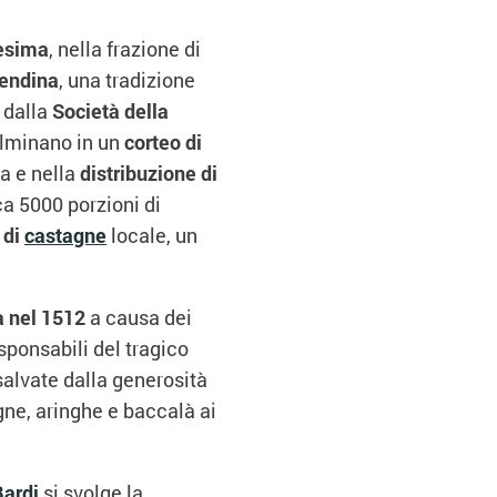
esima
, nella frazione di
lendina
, una tradizione
 dalla
Società della
culminano in un
corteo di
a e nella
distribuzione di
ca 5000 porzioni di
 di
castagne
locale, un
 nel 1512
a causa dei
ponsabili del tragico
salvate dalla generosità
agne, aringhe e baccalà ai
Bardi
,si svolge la