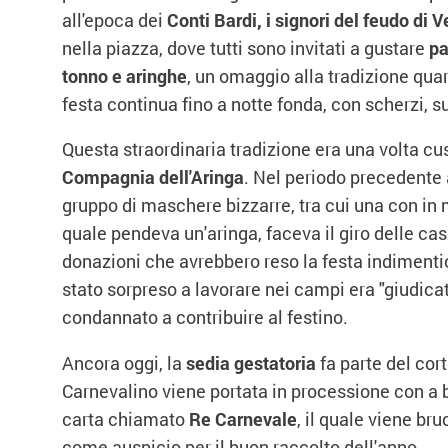
all'epoca dei
Conti Bardi, i signori del feudo di V
nella piazza, dove tutti sono invitati a gustare
pa
tonno e aringhe
, un omaggio alla tradizione quar
festa continua fino a notte fonda, con scherzi, suo
Questa straordinaria tradizione era una volta c
Compagnia dell'Aringa
. Nel periodo precedente 
gruppo di maschere bizzarre, tra cui una con in
quale pendeva un'aringa, faceva il giro delle ca
donazioni che avrebbero reso la festa indimenti
stato sorpreso a lavorare nei campi era "giudic
condannato a contribuire al festino.
Ancora oggi, la
sedia gestatoria
fa parte del cort
Carnevalino viene portata in processione con a 
carta chiamato
Re Carnevale
, il quale viene bru
come auspicio per il buon raccolto dell'anno.