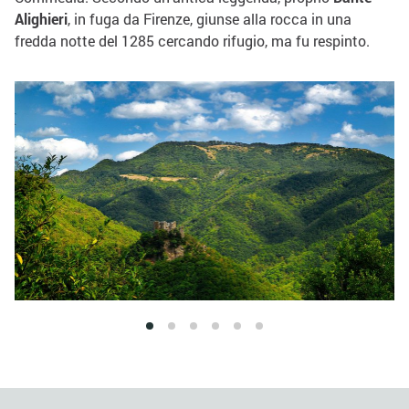
Alighieri
, in fuga da Firenze, giunse alla rocca in una
fredda notte del 1285 cercando rifugio, ma fu respinto.
1
2
3
4
5
6