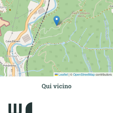
Leaflet
|
©
OpenStreetMap
contributors
Qui vicino