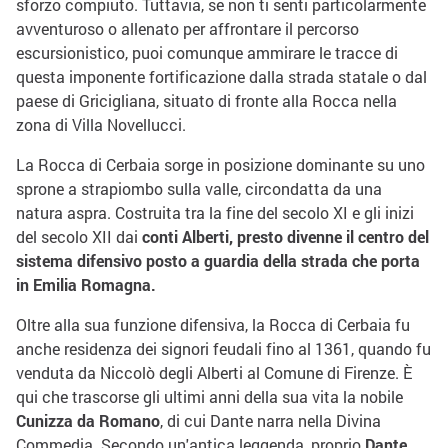
sforzo compiuto. Tuttavia, se non ti senti particolarmente
avventuroso o allenato per affrontare il percorso
escursionistico, puoi comunque ammirare le tracce di
questa imponente fortificazione dalla strada statale o dal
paese di Gricigliana, situato di fronte alla Rocca nella
zona di Villa Novellucci.
La Rocca di Cerbaia sorge in posizione dominante su uno
sprone a strapiombo sulla valle, circondatta da una
natura aspra. Costruita tra la fine del secolo XI e gli inizi
del secolo XII dai
conti Alberti,
presto
divenne il centro del
sistema difensivo posto a guardia della strada
che porta
in Emilia Romagna
.
Oltre alla sua funzione difensiva, la Rocca di Cerbaia fu
anche residenza dei signori feudali fino al 1361, quando fu
venduta da Niccolò degli Alberti al Comune di Firenze. È
qui che trascorse gli ultimi anni della sua vita la nobile
Cunizza da Romano
, di cui Dante narra nella Divina
Commedia. Secondo un'antica leggenda, proprio
Dante