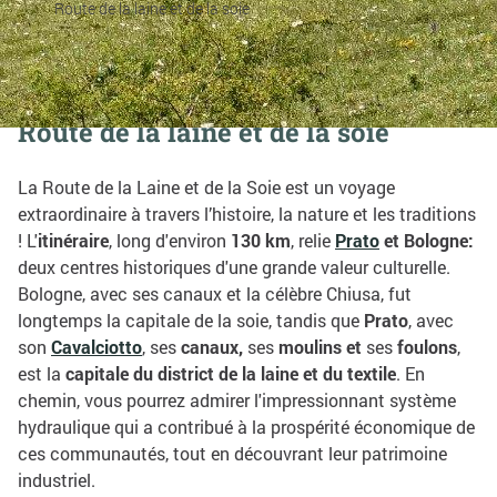
Route de la laine et de la soie
Partagez sur:
Route de la laine et de la soie
La Route de la Laine et de la Soie est un voyage
extraordinaire à travers l’histoire, la nature et les traditions
! L'
itinéraire
, long d'environ
130 km
, relie
Prato
et Bologne:
deux centres historiques d'une grande valeur culturelle.
Bologne, avec ses canaux et la célèbre Chiusa, fut
longtemps la capitale de la soie, tandis que
Prato
, avec
son
Cavalciotto
, ses
canaux,
ses
moulins et
ses
foulons
,
est la
capitale du district de la laine et du textile
. En
chemin, vous pourrez admirer l'impressionnant système
hydraulique qui a contribué à la prospérité économique de
ces communautés, tout en découvrant leur patrimoine
industriel.