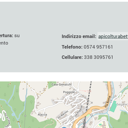
ertura:
su
Indirizzo email:
apicolturabett
ento
Telefono:
0574 957161
Cellulare:
338 3095761