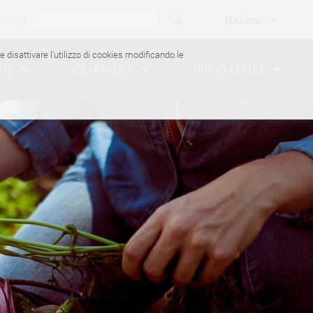
cerca
ile disattivare l'utilizzo di cookies modificando le
VE
QUANDO
INFO UTILI