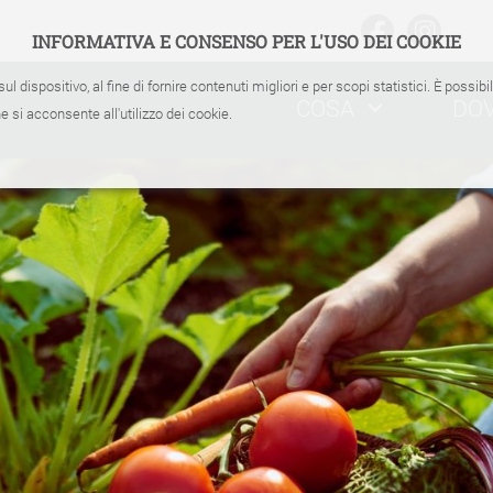
INFORMATIVA E CONSENSO PER L'USO DEI COOKIE
sul dispositivo, al fine di fornire contenuti migliori e per scopi statistici. È possib
COSA
DO
 si acconsente all'utilizzo dei cookie.