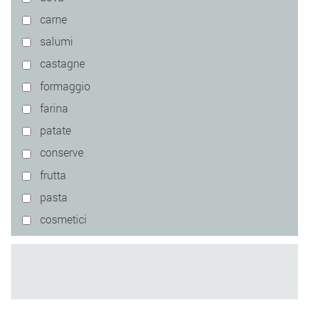
carne
salumi
castagne
formaggio
farina
patate
conserve
frutta
pasta
cosmetici