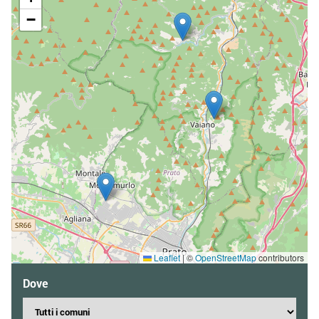
−
Leaflet
|
©
OpenStreetMap
contributors
Dove