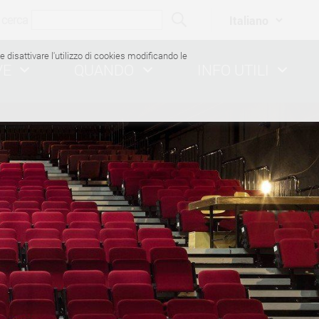
cerca
ile disattivare l'utilizzo di cookies modificando le
VE
QUANDO
INFO UTILI