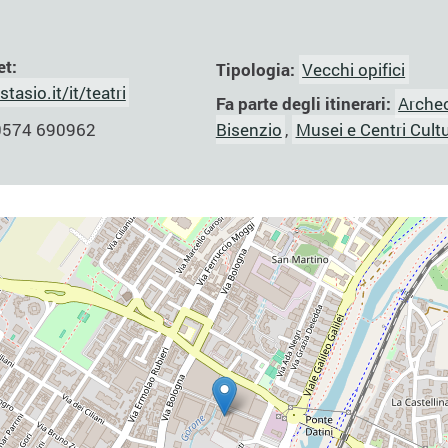
et:
Tipologia:
Vecchi opifici
asio.it/it/teatri
Fa parte degli itinerari:
Archeo
Bisenzio
,
Musei e Centri Cultu
0574 690962