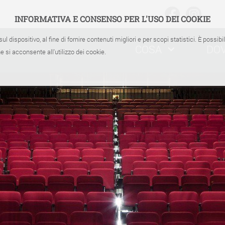
INFORMATIVA E CONSENSO PER L'USO DEI COOKIE
sul dispositivo, al fine di fornire contenuti migliori e per scopi statistici. È possib
COSA
DO
 si acconsente all'utilizzo dei cookie.