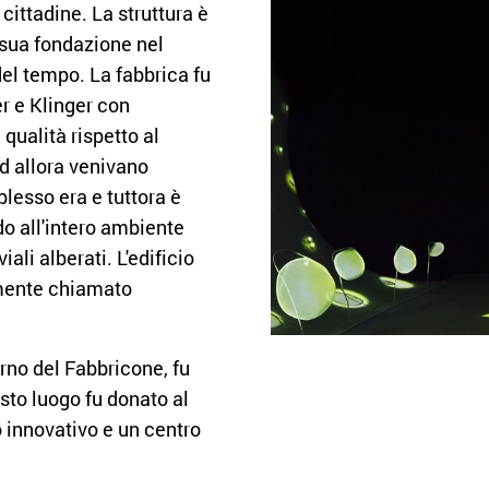
 cittadine. La struttura è
a sua fondazione nel
del tempo. La fabbrica fu
r e Klinger con
a qualità rispetto al
ad allora venivano
plesso era e tuttora è
do all'intero ambiente
ali alberati. L'edificio
amente chiamato
rno del Fabbricone, fu
esto luogo fu donato al
o innovativo e un centro