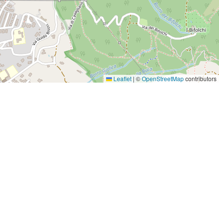
Leaflet
|
©
OpenStreetMap
contributors