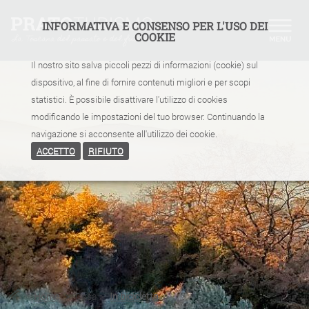
INFORMATIVA E CONSENSO PER L'USO DEI
COOKIE
Il nostro sito salva piccoli pezzi di informazioni (cookie) sul
dispositivo, al fine di fornire contenuti migliori e per scopi
statistici. È possibile disattivare l'utilizzo di cookies
modificando le impostazioni del tuo browser. Continuando la
navigazione si acconsente all'utilizzo dei cookie.
ACCETTO
RIFIUTO
Home
>
Cosa
>
In bicicletta
>