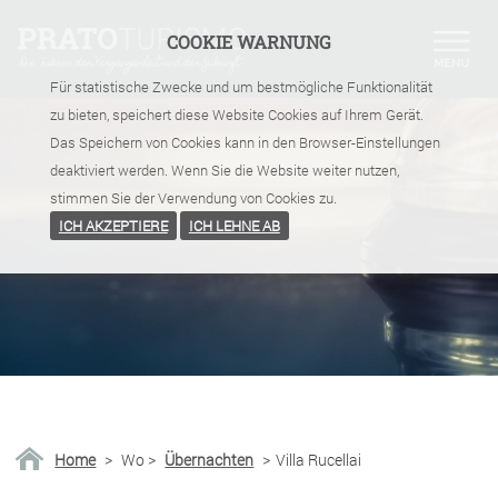
COOKIE WARNUNG
Für statistische Zwecke und um bestmögliche Funktionalität
zu bieten, speichert diese Website Cookies auf Ihrem Gerät.
Das Speichern von Cookies kann in den Browser-Einstellungen
deaktiviert werden. Wenn Sie die Website weiter nutzen,
stimmen Sie der Verwendung von Cookies zu.
ICH AKZEPTIERE
ICH LEHNE AB
Home
>
Wo
>
Übernachten
>
Villa Rucellai