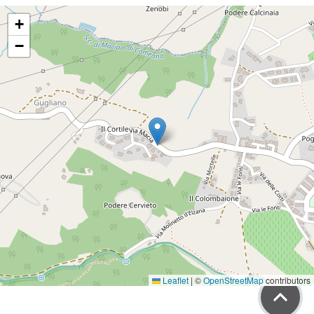
+
−
Leaflet
|
©
OpenStreetMap
contributors