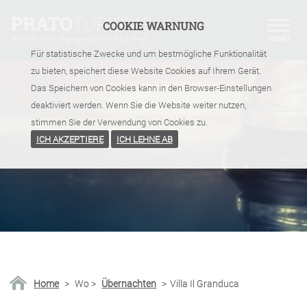
COOKIE WARNUNG
Für statistische Zwecke und um bestmögliche Funktionalität
zu bieten, speichert diese Website Cookies auf Ihrem Gerät.
Das Speichern von Cookies kann in den Browser-Einstellungen
deaktiviert werden. Wenn Sie die Website weiter nutzen,
stimmen Sie der Verwendung von Cookies zu.
ICH AKZEPTIERE
ICH LEHNE AB
Home
>
Wo
>
Übernachten
>
Villa Il Granduca