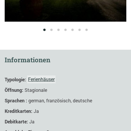
1
2
3
4
5
6
7
Informationen
Typologie:
Ferienhäuser
Öffnung:
Stagionale
Sprachen :
german, französisch, deutsche
Kreditkarten:
Ja
Debitkarte:
Ja