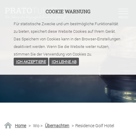
COOKIE WARNUNG
Für statistische Zwecke und um bestmögliche Funktionalität
zu bieten, speichert diese Website Cookies auf Ihrem Gerät.
Das Speichern von Cookies kann in den Browser-Einstellungen
deaktiviert werden. Wenn Sie die Website weiter nutzen,
stimmen Sie der Verwendung von Cookies zu.
ICH AKZEPTIERE
ICH LEHNE AB
Home
>
Wo
>
Übernachten
>
Residence Golf Hotel