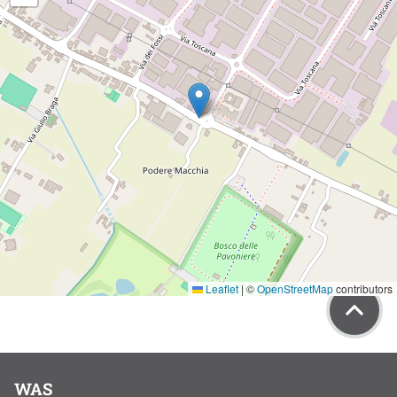
Leaflet
|
©
OpenStreetMap
contributors
WAS