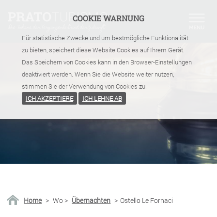
COOKIE WARNUNG
Für statistische Zwecke und um bestmögliche Funktionalität
zu bieten, speichert diese Website Cookies auf Ihrem Gerät.
Das Speichern von Cookies kann in den Browser-Einstellungen
deaktiviert werden. Wenn Sie die Website weiter nutzen,
stimmen Sie der Verwendung von Cookies zu.
ICH AKZEPTIERE
ICH LEHNE AB
Home
>
Wo
>
Übernachten
>
Ostello Le Fornaci