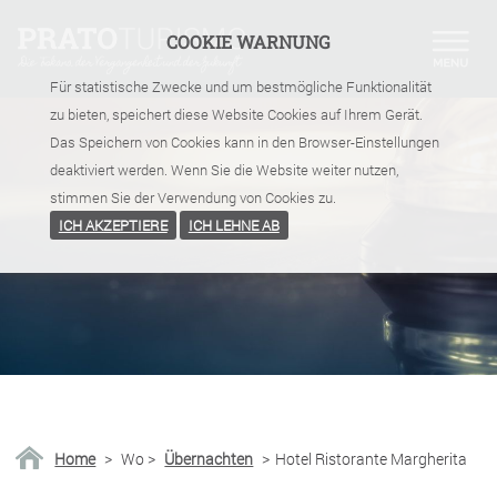
COOKIE WARNUNG
Für statistische Zwecke und um bestmögliche Funktionalität
zu bieten, speichert diese Website Cookies auf Ihrem Gerät.
Das Speichern von Cookies kann in den Browser-Einstellungen
deaktiviert werden. Wenn Sie die Website weiter nutzen,
stimmen Sie der Verwendung von Cookies zu.
ICH AKZEPTIERE
ICH LEHNE AB
Home
>
Wo
>
Übernachten
>
Hotel Ristorante Margherita