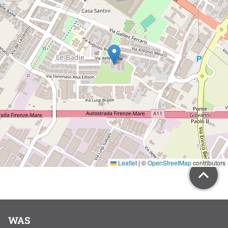
Leaflet
|
©
OpenStreetMap
contributors
WAS