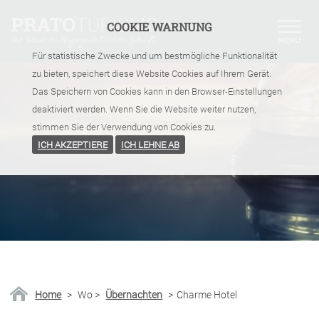
COOKIE WARNUNG
Für statistische Zwecke und um bestmögliche Funktionalität
zu bieten, speichert diese Website Cookies auf Ihrem Gerät.
Das Speichern von Cookies kann in den Browser-Einstellungen
deaktiviert werden. Wenn Sie die Website weiter nutzen,
stimmen Sie der Verwendung von Cookies zu.
ICH AKZEPTIERE
ICH LEHNE AB
Home
>
Wo
>
Übernachten
>
Charme Hotel