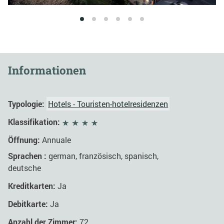
1
2
3
4
5
6
Informationen
Typologie:
Hotels - Touristen-hotelresidenzen
Klassifikation:
Öffnung:
Annuale
Sprachen :
german, französisch, spanisch,
deutsche
Kreditkarten:
Ja
Debitkarte:
Ja
Anzahl der Zimmer:
72