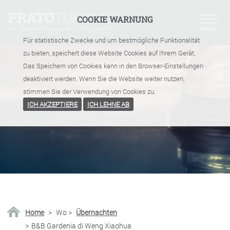
COOKIE WARNUNG
Für statistische Zwecke und um bestmögliche Funktionalität
zu bieten, speichert diese Website Cookies auf Ihrem Gerät.
Das Speichern von Cookies kann in den Browser-Einstellungen
deaktiviert werden. Wenn Sie die Website weiter nutzen,
stimmen Sie der Verwendung von Cookies zu.
ICH AKZEPTIERE
ICH LEHNE AB
Home
>
Wo
>
Übernachten
>
B&B Gardenia di Weng Xiaohua