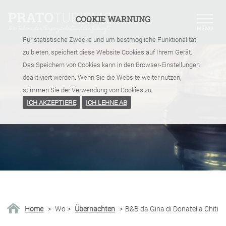
COOKIE WARNUNG
Für statistische Zwecke und um bestmögliche Funktionalität
zu bieten, speichert diese Website Cookies auf Ihrem Gerät.
Das Speichern von Cookies kann in den Browser-Einstellungen
deaktiviert werden. Wenn Sie die Website weiter nutzen,
stimmen Sie der Verwendung von Cookies zu.
ICH AKZEPTIERE
ICH LEHNE AB
Home
>
Wo
>
Übernachten
>
B&B da Gina di Donatella Chiti