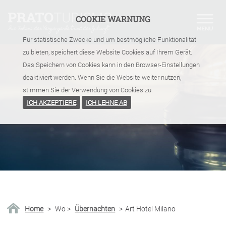
COOKIE WARNUNG
Für statistische Zwecke und um bestmögliche Funktionalität
zu bieten, speichert diese Website Cookies auf Ihrem Gerät.
Das Speichern von Cookies kann in den Browser-Einstellungen
deaktiviert werden. Wenn Sie die Website weiter nutzen,
stimmen Sie der Verwendung von Cookies zu.
ICH AKZEPTIERE
ICH LEHNE AB
Home
>
Wo
>
Übernachten
>
Art Hotel Milano