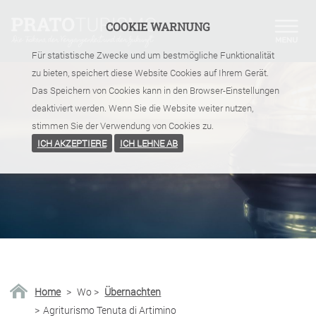
COOKIE WARNUNG
Für statistische Zwecke und um bestmögliche Funktionalität
zu bieten, speichert diese Website Cookies auf Ihrem Gerät.
Das Speichern von Cookies kann in den Browser-Einstellungen
deaktiviert werden. Wenn Sie die Website weiter nutzen,
stimmen Sie der Verwendung von Cookies zu.
ICH AKZEPTIERE
ICH LEHNE AB
Home
>
Wo
>
Übernachten
>
Agriturismo Tenuta di Artimino