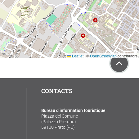
Leaflet
|
©
OpenStreetMap
contributors
CONTACTS
Bureau d’information touristique
Piazza del Comune
(Palazzo Pretorio)
59100 Prato (PO)