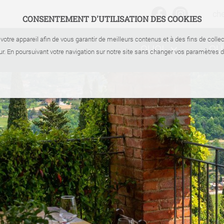
ch
CONSENTEMENT D'UTILISATION DES COOKIES
votre appareil afin de vous garantir de meilleurs contenus et à des fins de coll
QUOI
OÙ
r. En poursuivant votre navigation sur notre site sans changer vos paramètres 