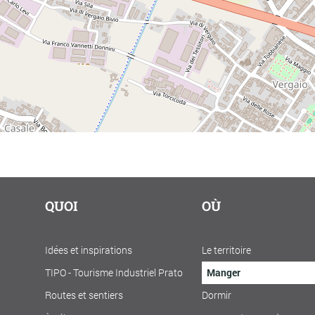
QUOI
OÙ
Idées et inspirations
Le territoire
TIPO - Tourisme Industriel Prato
Manger
Routes et sentiers
Dormir