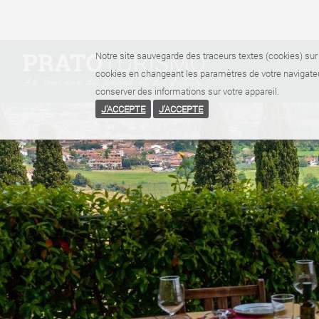
Notre site sauvegarde des traceurs textes (cookies) sur 
cookies en changeant les paramètres de votre navigateu
conserver des informations sur votre appareil.
J'ACCEPTE
J'ACCEPTE