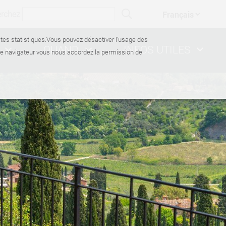
erchez
ectes statistiques.Vous pouvez désactiver l'usage des
QUAND
INFOS UTILES
de navigateur vous nous accordez la permission de