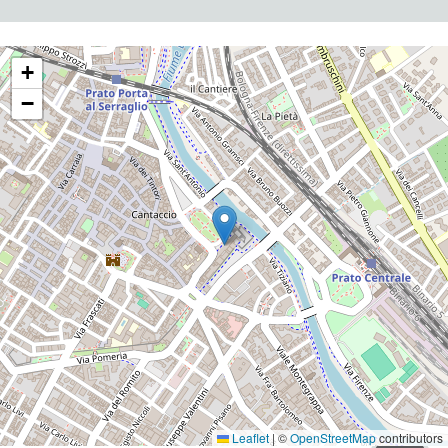
+
−
Leaflet
|
©
OpenStreetMap
contributors