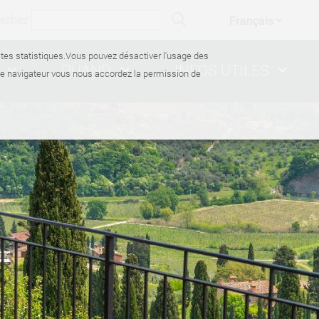
erchez
ectes statistiques.Vous pouvez désactiver l'usage des
QUAND
INFOS UTILES
de navigateur vous nous accordez la permission de