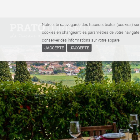
Notre site sauvegarde des traceurs textes (cookies) sur 
cookies en changeant les paramètres de votre navigateu
conserver des informations sur votre appareil.
J'ACCEPTE
J'ACCEPTE