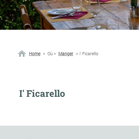
Home
>
Où
>
Manger
>
I' Ficarello
I' Ficarello