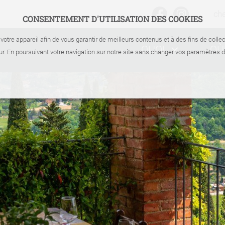
ch
CONSENTEMENT D'UTILISATION DES COOKIES
votre appareil afin de vous garantir de meilleurs contenus et à des fins de coll
QUOI
OÙ
r. En poursuivant votre navigation sur notre site sans changer vos paramètres 