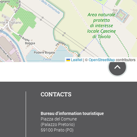
Leaflet
|
©
OpenStreetMap
contributors
CONTACTS
Bureau d’information touristique
Piazza del Comune
(Palazzo Pretorio)
59100 Prato (PO)