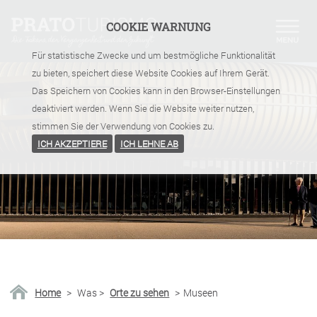
COOKIE WARNUNG
Für statistische Zwecke und um bestmögliche Funktionalität
zu bieten, speichert diese Website Cookies auf Ihrem Gerät.
Das Speichern von Cookies kann in den Browser-Einstellungen
deaktiviert werden. Wenn Sie die Website weiter nutzen,
stimmen Sie der Verwendung von Cookies zu.
ICH AKZEPTIERE
ICH LEHNE AB
Home
>
Was
>
Orte zu sehen
>
Museen