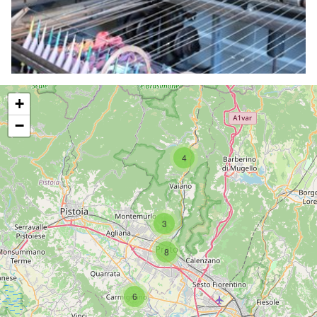
+
−
4
3
8
6