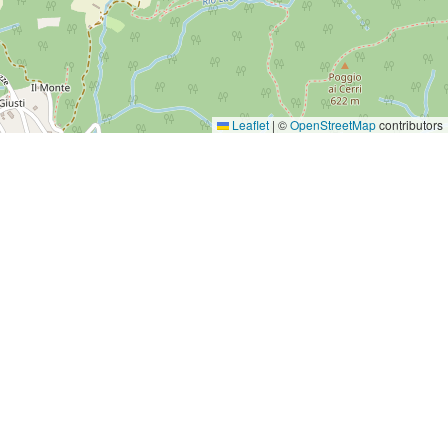
Leaflet
|
©
OpenStreetMap
contributors