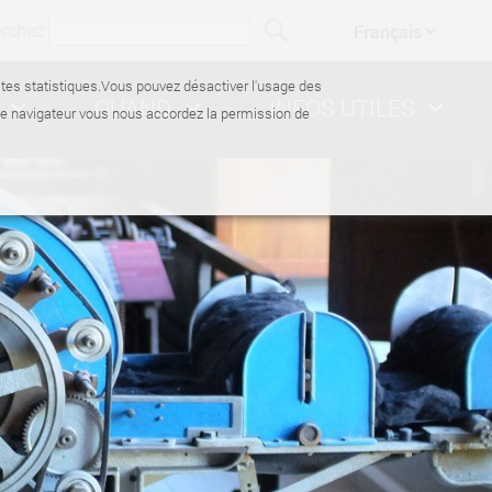
erchez
ectes statistiques.Vous pouvez désactiver l'usage des
QUAND
INFOS UTILES
de navigateur vous nous accordez la permission de