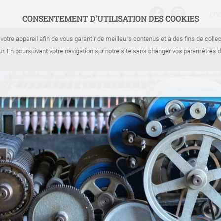
ch
CONSENTEMENT D'UTILISATION DES COOKIES
votre appareil afin de vous garantir de meilleurs contenus et à des fins de coll
QUOI
OÙ
r. En poursuivant votre navigation sur notre site sans changer vos paramètres 