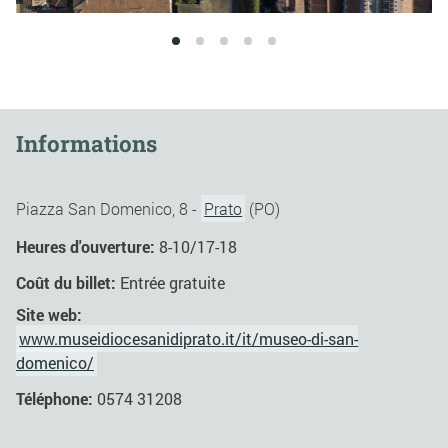
1
2
3
4
5
Informations
Piazza San Domenico, 8 -
Prato
(PO)
Heures d'ouverture:
8-10/17-18
Coût du billet:
Entrée gratuite
Site web:
www.museidiocesanidiprato.it/it/museo-di-san-
domenico/
Téléphone:
0574 31208