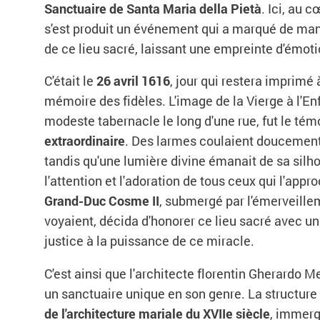
Sanctuaire de Santa Maria della Pietà
. Ici, au 
s'est produit un événement qui a marqué de maniè
de ce lieu sacré, laissant une empreinte d'émot
C'était le
26 avril 1616
, jour qui restera imprimé
mémoire des fidèles. L'image de la Vierge à l'En
modeste tabernacle le long d'une rue, fut le tém
extraordinaire
. Des larmes coulaient doucement 
tandis qu'une lumière divine émanait de sa silh
l'attention et l'adoration de tous ceux qui l'app
Grand-Duc Cosme II
, submergé par l'émerveille
voyaient, décida d'honorer ce lieu sacré avec un
justice à la puissance de ce miracle.
C'est ainsi que l'architecte florentin Gherardo M
un sanctuaire unique en son genre. La structur
de l'architecture mariale du XVIIe siècle
, immerg