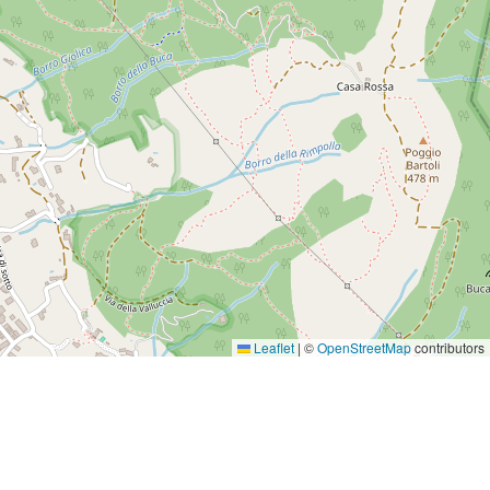
Leaflet
|
©
OpenStreetMap
contributors