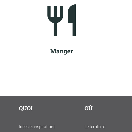
Manger
QUOI
OÙ
Idées et inspirations
Le territoire