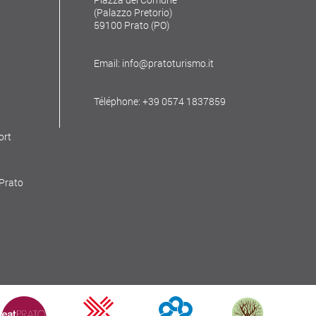
(Palazzo Pretorio)
59100 Prato (PO)
Email: info@pratoturismo.it
Téléphone: +39 0574 1837859
ort
 Prato