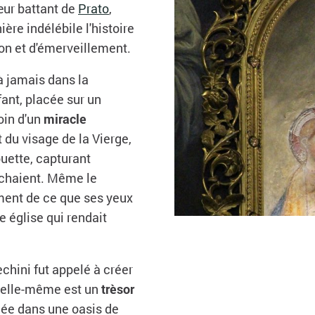
cœur battant de
Prato
,
re indélébile l'histoire
ion et d'émerveillement.
 à jamais dans la
fant, placée sur un
oin d'un
miracle
du visage de la Vierge,
ouette, capturant
rochaient. Même le
ment de ce que ses yeux
e église qui rendait
echini fut appelé à créer
e elle-même est un
trèsor
ée dans une oasis de