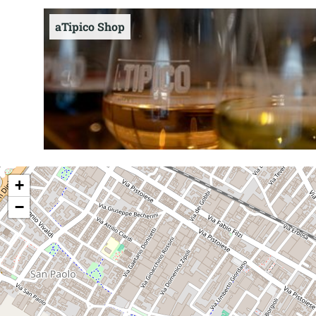
aTipico Shop
+
−