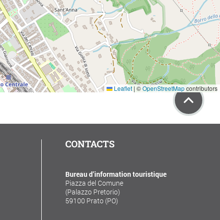
Leaflet
|
©
OpenStreetMap
contributors
CONTACTS
Bureau d’information touristique
Piazza del Comune
(Palazzo Pretorio)
59100 Prato (PO)